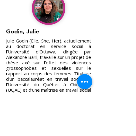
Godin, Julie
Julie Godin (Elle, She, Her), actuellement
au doctorat en service social à
l'Université d'Ottawa, dirigée par
Alexandre Baril, travaille sur un projet de
thèse axé sur l'effet des violences
grossophobes et sexuelles sur le
rapport au corps des femmes. Titulaire
d'un baccalauréat en travail social de
l'Université du Québec à Chicoutimi
(UQAC) et d'une maîtrise en travail social
de l'UQAC, ses principaux champs
d'intérêt de recherche sont les
violences faites aux femmes,
notamment en ce qui a trait au corps, à
la grossophobie et à la sexualité. Elle
est également engagée comme
chargée de projet auprès de la
Fédération des maisons d'hébergement