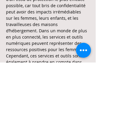
possible, car tout bris de confidentialité 
peut avoir des impacts irrémédiables 
sur les femmes, leurs enfants, et les 
travailleuses des maisons 
d’hébergement. Dans un monde de plus 
en plus connecté, les services et outils 
numériques peuvent représenter des 
ressources positives pour les femmes. 
Cependant, ces services et outils sont 
également à prendre en compte dans 
l’évaluation et la gestion des risques liés 
à la protection de la vie privée. 
Cependant, il est important d’aborder 
ces préoccupations technologiques…
En lire plus >
Partager cet événement