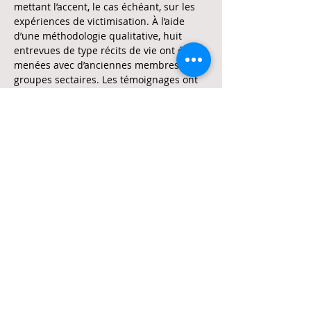
mettant l’accent, le cas échéant, sur les 
expériences de victimisation. À l’aide 
d’une méthodologie qualitative, huit 
entrevues de type récits de vie ont été 
menées avec d’anciennes membres de 
groupes sectaires. Les témoignages ont 
été analysés selon une perspective 
féministe, en se basant sur la théorie du 
contrôle coercitif de…
En lire plus >
Partager cet événement
Suivez-nous !