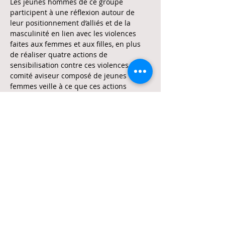
Les jeunes hommes de ce groupe 
participent à une réflexion autour de 
leur positionnement d’alliés et de la 
masculinité en lien avec les violences 
faites aux femmes et aux filles, en plus 
de réaliser quatre actions de 
sensibilisation contre ces violences. Un 
comité aviseur composé de jeunes 
femmes veille à ce que ces actions 
soient cohérentes avec les besoins et les 
aspirations des militantes féministes. 
Les participants adoptent également 
une approche basée sur le…
En lire plus >
Partager cet événement