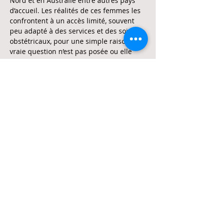
Nord et en Australie entre autres pays 
d’accueil. Les réalités de ces femmes les 
confrontent à un accès limité, souvent 
peu adapté à des services et des soins 
obstétricaux, pour une simple raison : la 
vraie question n’est pas posée ou elle 
reste implicite, empreinte de biais de 
part et d’autre d’une conversation 
clinique, qui finalement ne…
En lire plus >
Partager cet événement
Suivez-nous !